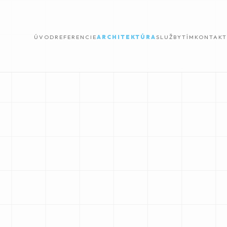
ÚVOD
REFERENCIE
ARCHITEKTÚRA
SLUŽBY
TÍM
KONTAKT