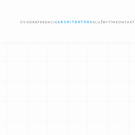
ÚVOD
REFERENCIE
ARCHITEKTÚRA
SLUŽBY
TÍM
KONTAKT